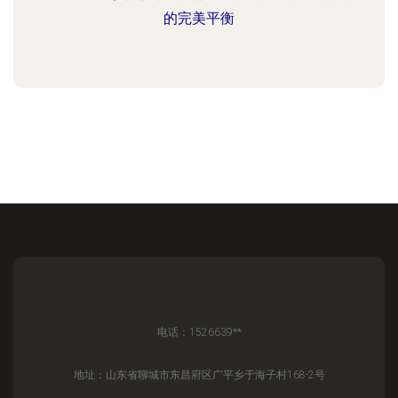
的完美平衡
电话：1526639**
地址：山东省聊城市东昌府区广平乡于海子村168-2号