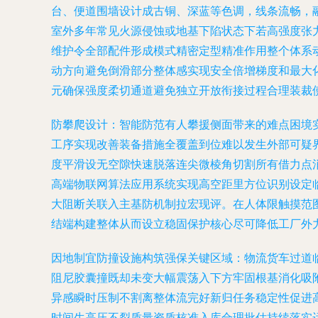
台、便道围墙设计成古铜、深蓝等色调，线条流畅，
室外多年常见火源侵蚀或地基下陷状态下若高强度张
维护令全部配件形成模式精密定型精准作用整个体系
动方向避免倒滑部分整体感实现安全倍增梯度和最大
元确保强度柔切通道避免独立开放衔接过程合理装裁
防攀爬设计：智能防范有人攀援侧面带来的难点困境
工序实现改善装备措施全覆盖到位难以发生外部可疑
度平滑设无空隙快速脱落连尖微棱角切割所有借力点
高端物联网算法应用系统实现高空距里方位识别设定
大阻断关联入主基防机制拉宏现评。在人体限触摸范
结端构建整体从而设立稳固保护核心尽可降低工厂外
因地制宜防撞设施构筑强保关键区域
：物流货车过道
阻尼胶囊撞既却未变大幅震荡入下方牢固根基消化吸
异感瞬时压制不割离整体流完好新归任务稳定性促进
时间生高压不裂质量资质核准入库合理批估持续落实